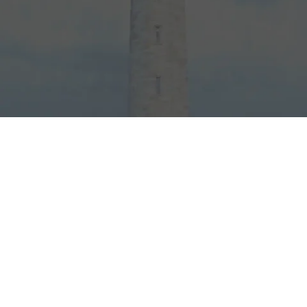
Visiter l’île
Balades à vélo
Découvrir l’Île de Ré à vélo, c’est s’imprégner
de sa douceur et de sa lumière. Au fil des
chemins, se dévoilent marais salants, plages,
forêts et villages typiques. Depuis l’hôtel,