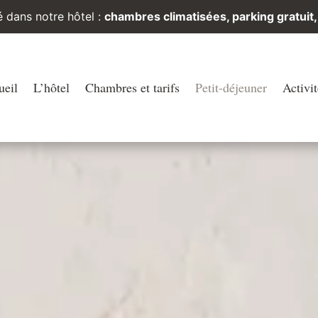
té dans notre hôtel :
chambres climatisées, parking gratuit,
ueil
L’hôtel
Chambres et tarifs
Petit-déjeuner
Activit