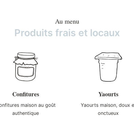
Au menu
Produits frais et locaux
Confitures
Yaourts
onfitures maison au goût
Yaourts maison, doux e
authentique
onctueux