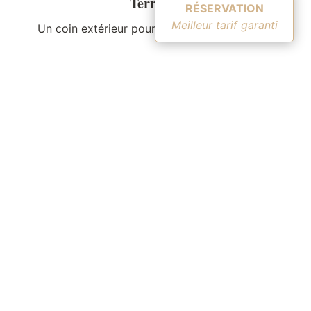
Terrasse
RÉSERVATION
Meilleur tarif garanti
Un coin extérieur pour profiter de l’air de l’île
Piscine chauffée
Ouverte tous les jours et chauffée d’avril à
septembre